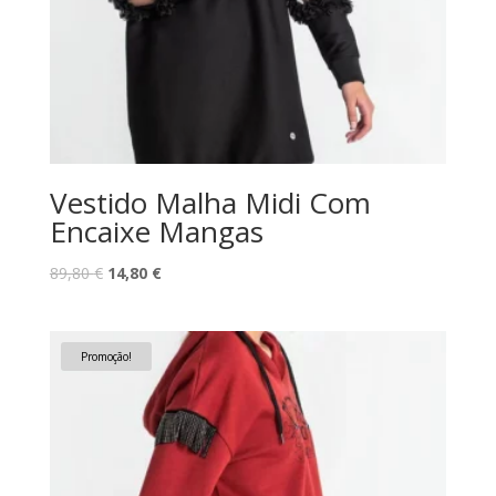
Vestido Malha Midi Com
Encaixe Mangas
O
O
89,80
€
14,80
€
preço
preço
original
atual
era:
é:
Promoção!
89,80 €.
14,80 €.