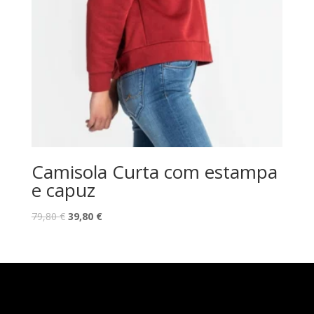
Camisola Curta com estampa
e capuz
O
O
79,80
€
39,80
€
preço
preço
original
atual
era:
é:
79,80 €.
39,80 €.