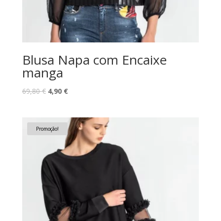
Blusa Napa com Encaixe
manga
O
O
69,80
€
4,90
€
preço
preço
original
atual
era:
é:
Promoção!
69,80 €.
4,90 €.