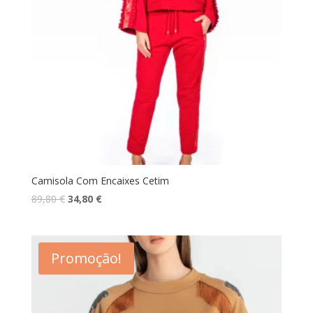
Camisola Com Encaixes Cetim
O
O
89,80
€
34,80
€
preço
preço
original
atual
era:
é:
Promoção!
89,80 €.
34,80 €.