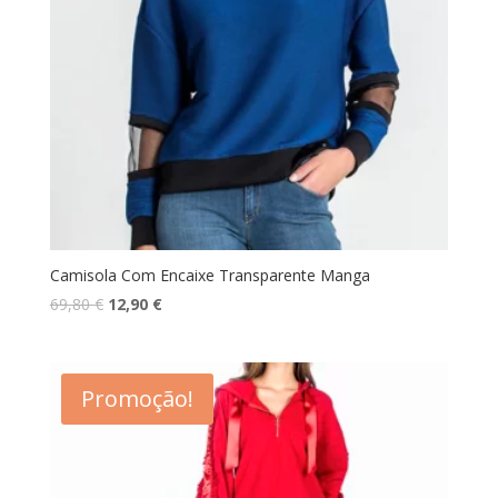
Camisola Com Encaixe Transparente Manga
O
O
69,80
€
12,90
€
preço
preço
original
atual
era:
é:
Promoção!
69,80 €.
12,90 €.