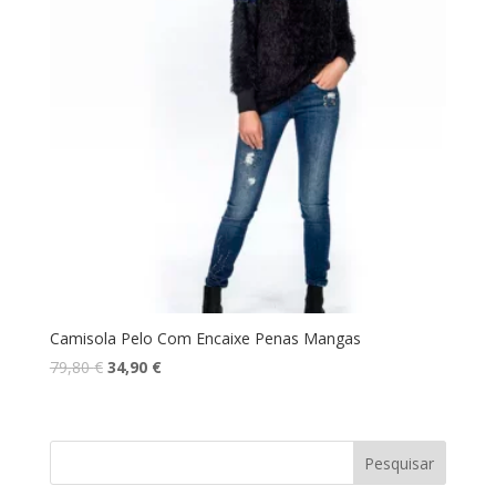
Camisola Pelo Com Encaixe Penas Mangas
O
O
79,80
€
34,90
€
preço
preço
original
atual
era:
é:
Pesquisar
79,80 €.
34,90 €.