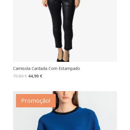
Camisola Cardada Com Estampado
O
O
79,80
€
44,90
€
preço
preço
original
atual
era:
é:
Promoção!
79,80 €.
44,90 €.