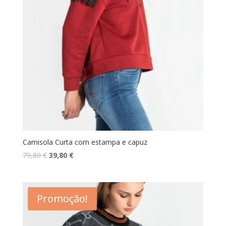
Camisola Curta com estampa e capuz
O
O
79,80
€
39,80
€
preço
preço
original
atual
era:
é:
Promoção!
79,80 €.
39,80 €.