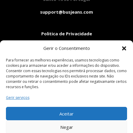
support@busjeans.com
Politica de Privacidade
Aviso Legal
Gerir o Consentimento
Condições Gerais de Venda
Livro de Reclamações
Para fornecer as melhores experiências, usamos tecnologias como
cookies para armazenar e/ou aceder a informações do dispositivo.
Consentir com essas tecnologias nos permitirá processar dados, como
comportamento de navegação ou IDs exclusivos neste site. Não
Pagamentos Seguros
consentir ou retirar o consentimento pode afetar negativamante certos
recursos e funções.
Gerir serviços
Siga-nos em:
Aceitar
Negar