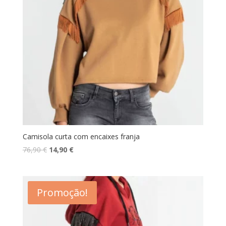
Camisola curta com encaixes franja
O
O
76,90
€
14,90
€
preço
preço
original
atual
era:
é:
Promoção!
76,90 €.
14,90 €.