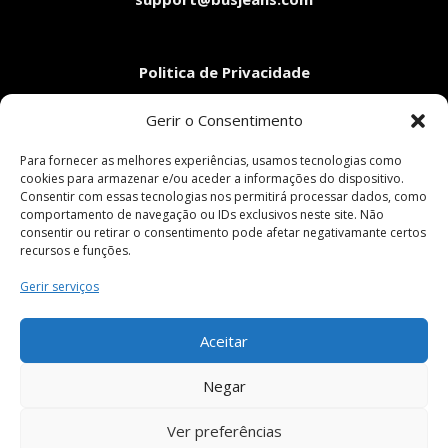
Politica de Privacidade
Aviso Legal
Gerir o Consentimento
Condições Gerais de Venda
Livro de Reclamações
Para fornecer as melhores experiências, usamos tecnologias como
cookies para armazenar e/ou aceder a informações do dispositivo.
Consentir com essas tecnologias nos permitirá processar dados, como
comportamento de navegação ou IDs exclusivos neste site. Não
Pagamentos Seguros
consentir ou retirar o consentimento pode afetar negativamante certos
recursos e funções.
Gerir serviços
Siga-nos em:
Aceitar
Negar
Ver preferências