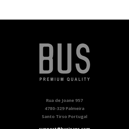
Rua de Joane 957
4780-329 Palmeira
Santo Tirso Portugal
support@busjeans.com