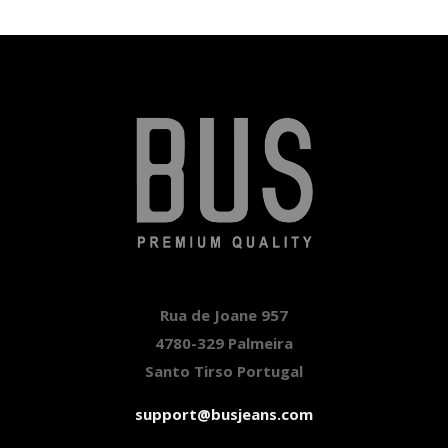
Rua de Joane 957
4780-329 Palmeira
Santo Tirso Portugal
support@busjeans.com