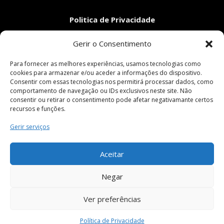
Politica de Privacidade
Aviso Legal
Gerir o Consentimento
Condições Gerais de Venda
Livro de Reclamações
Para fornecer as melhores experiências, usamos tecnologias como
cookies para armazenar e/ou aceder a informações do dispositivo.
Consentir com essas tecnologias nos permitirá processar dados, como
comportamento de navegação ou IDs exclusivos neste site. Não
Pagamentos Seguros
consentir ou retirar o consentimento pode afetar negativamante certos
recursos e funções.
Gerir serviços
Siga-nos em:
Aceitar
Negar
Ver preferências
Política de Privacidade