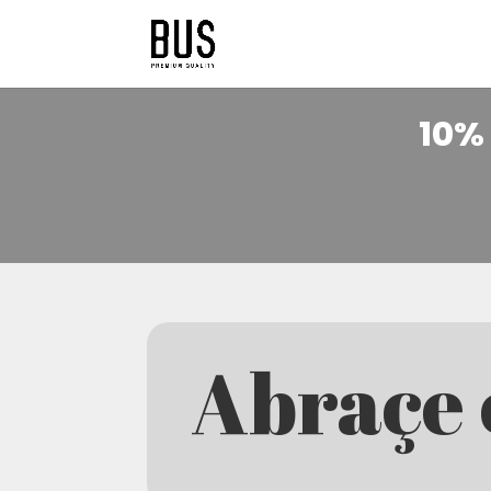
10% 
Abraçe 