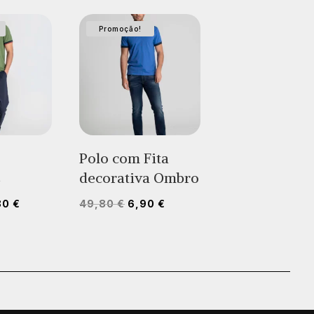
Promoção!
Polo com Fita
s
decorativa Ombro
O
O
O
80
€
49,80
€
6,90
€
ço
preço
preço
preço
inal
atual
original
atual
:
é:
era:
é:
80 €.
12,80 €.
49,80 €.
6,90 €.