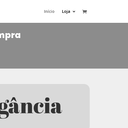
Início
Loja
ompra
egância