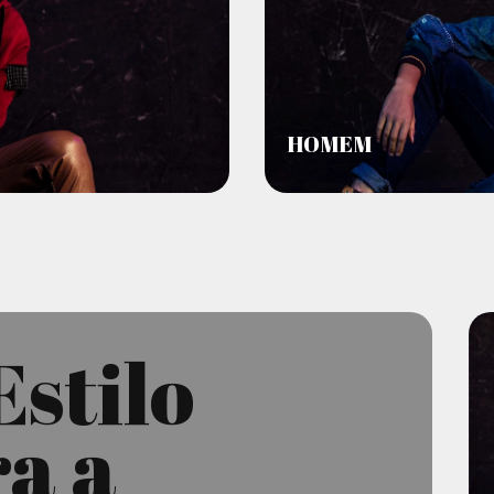
HOMEM
Estilo
a a