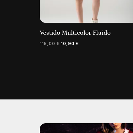
Vestido Multicolor Fluido
O
O
115,00
€
10,90
€
preço
preço
original
atual
era:
é:
115,00 €.
10,90 €.