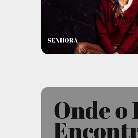
SENHORA
Onde o 
Encontr