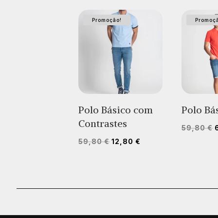
Promoção!
Promoç
Polo Básico com
Polo Bá
Contrastes
59,80
€
O
O
59,80
€
12,80
€
o
preço
preço
original
atual
era:
é:
59,80 €.
12,80 €.