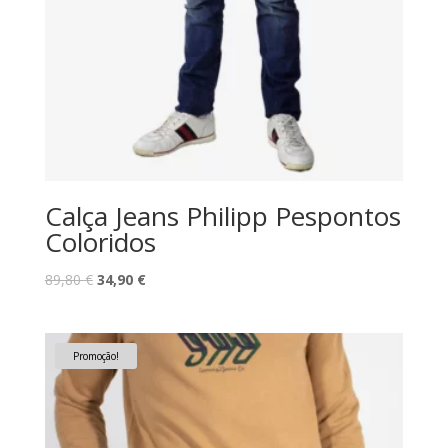
Calça Jeans Philipp Pespontos
Coloridos
O
O
89,80
€
34,90
€
preço
preço
original
atual
era:
é:
Promoção!
89,80 €.
34,90 €.