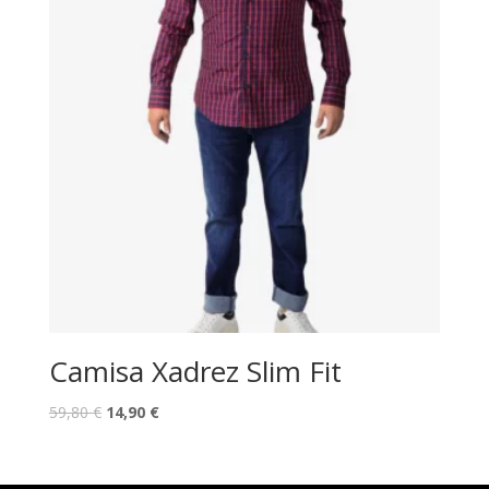
Camisa Xadrez Slim Fit
O
O
59,80
€
14,90
€
preço
preço
original
atual
era:
é: