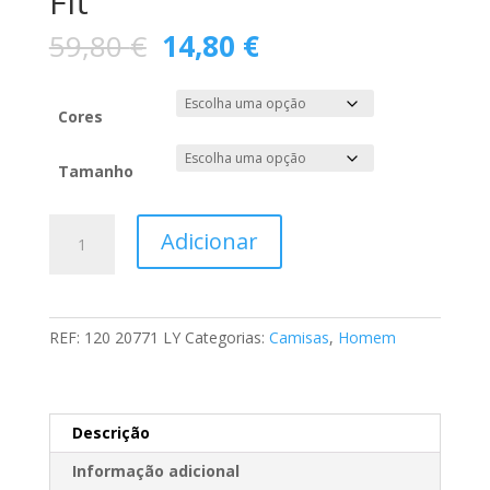
Fit
O
O
59,80
€
14,80
€
preço
preço
original
atual
era:
é:
Cores
59,80 €.
14,80 €.
Tamanho
Quantidade
Adicionar
de
Camisa
Com
Bolso
REF:
120 20771 LY
Categorias:
Camisas
,
Homem
Slim
Fit
Descrição
Informação adicional