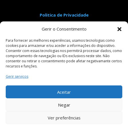
Politica de Privacidade
Aviso Legal
Gerir o Consentimento
Condições Gerais de Venda
Livro de Reclamações
Para fornecer as melhores experiências, usamos tecnologias como
cookies para armazenar e/ou aceder a informações do dispositivo.
Consentir com essas tecnologias nos permitirá processar dados, como
comportamento de navegação ou IDs exclusivos neste site. Não
Pagamentos Seguros
consentir ou retirar o consentimento pode afetar negativamante certos
recursos e funções.
Gerir serviços
Siga-nos em:
Aceitar
Negar
Ver preferências