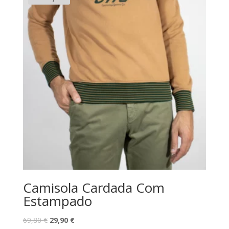
59,80 €.
12,80 €.
Camisola Cardada Com
Estampado
O
O
69,80
€
29,90
€