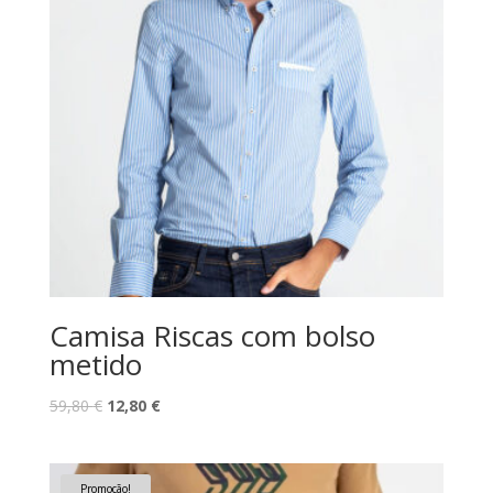
Camisa Riscas com bolso
metido
O
O
59,80
€
12,80
€
preço
preço
original
atual
era:
é:
Promoção!