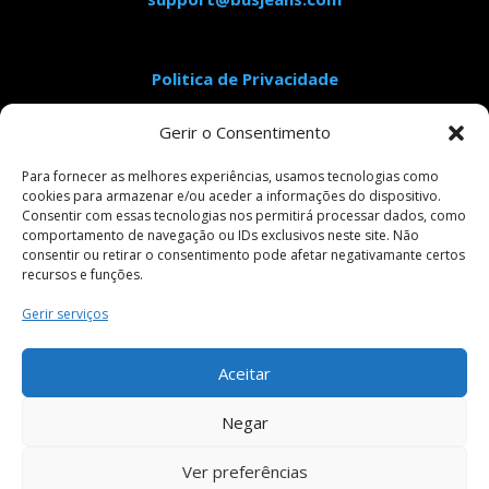
Politica de Privacidade
Aviso Legal
Gerir o Consentimento
Condições Gerais de Venda
Livro de Reclamações
Para fornecer as melhores experiências, usamos tecnologias como
cookies para armazenar e/ou aceder a informações do dispositivo.
Consentir com essas tecnologias nos permitirá processar dados, como
comportamento de navegação ou IDs exclusivos neste site. Não
Pagamentos Seguros
consentir ou retirar o consentimento pode afetar negativamante certos
recursos e funções.
Gerir serviços
Siga-nos em:
Aceitar
Negar
Ver preferências