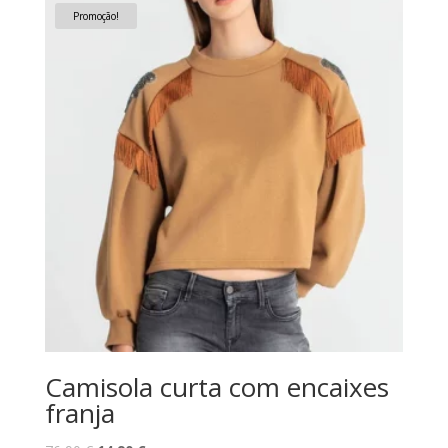
era:
é:
Promoção!
69,80 €.
24,80 €.
Camisola curta com encaixes
franja