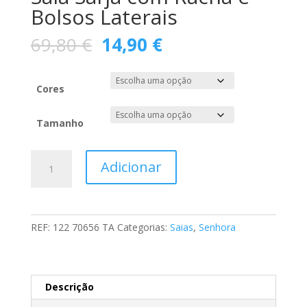
Bolsos Laterais
O
O
69,80
€
14,90
€
preço
preço
original
atual
era:
é:
Cores
69,80 €.
14,90 €.
Tamanho
Quantidade
Adicionar
de
Saia
Sarja
com
REF:
122 70656 TA
Categorias:
Saias
,
Senhora
Racha
e
Bolsos
Laterais
Descrição