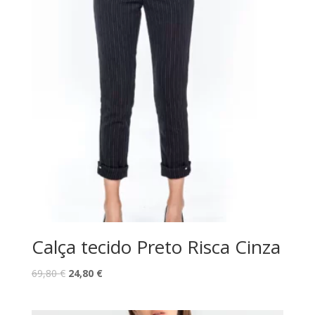
Calça tecido Preto Risca Cinza
O
O
69,80
€
24,80
€
preço
preço
original
atual