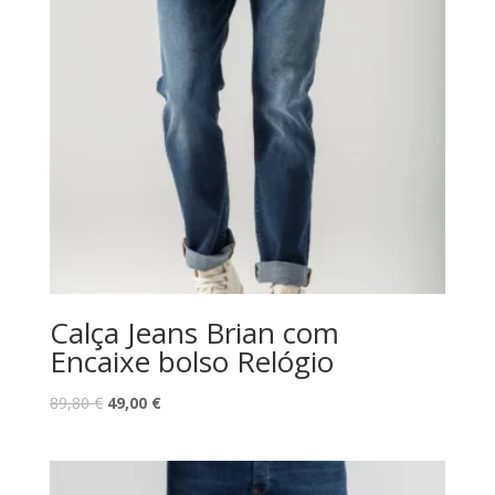
Calça Jeans Brian com
Encaixe bolso Relógio
O
O
89,80
€
49,00
€
preço
preço
original
atual
era:
é: