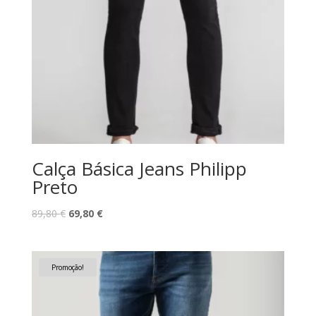
Calça Básica Jeans Philipp
Preto
O
O
89,80
€
69,80
€
preço
preço
original
atual
era:
é:
Promoção!
89,80 €.
69,80 €.