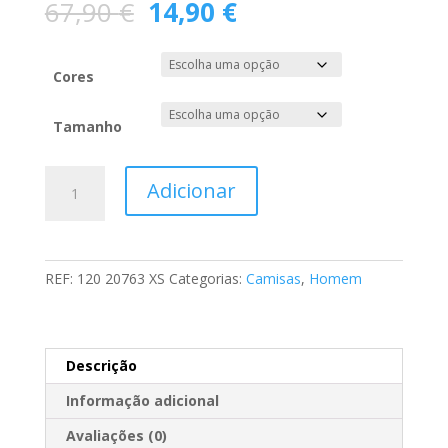
O
O
67,90
€
14,90
€
preço
preço
original
atual
era:
é:
Cores
67,90 €.
14,90 €.
Tamanho
Quantidade
Adicionar
de
Camisa
Xadrez
Slim
REF:
120 20763 XS
Categorias:
Camisas
,
Homem
Fit
Descrição
Informação adicional
Avaliações (0)