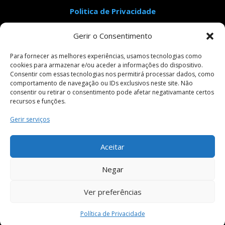
Politica de Privacidade
Aviso Legal
Gerir o Consentimento
Condições Gerais de Venda
Livro de Reclamações
Para fornecer as melhores experiências, usamos tecnologias como
cookies para armazenar e/ou aceder a informações do dispositivo.
Consentir com essas tecnologias nos permitirá processar dados, como
comportamento de navegação ou IDs exclusivos neste site. Não
Pagamentos Seguros
consentir ou retirar o consentimento pode afetar negativamante certos
recursos e funções.
Gerir serviços
Siga-nos em:
Aceitar
Negar
Ver preferências
Política de Privacidade