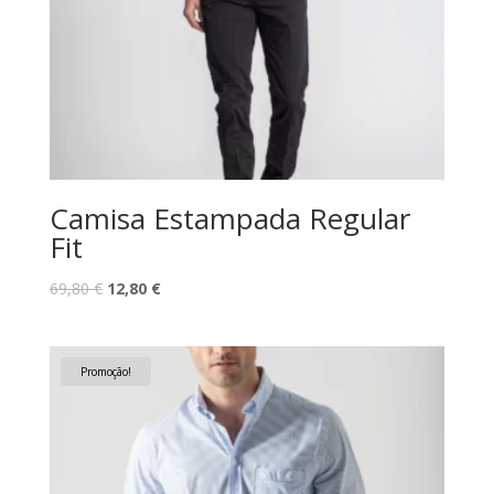
Camisa Estampada Regular
Fit
O
O
69,80
€
12,80
€
preço
preço
original
atual
era:
é:
Promoção!
69,80 €.
12,80 €.