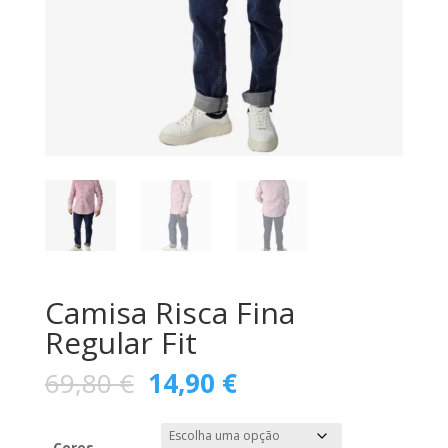
Camisa Risca Fina
Regular Fit
O
O
69,80
€
14,90
€
preço
preço
original
atual
Cores