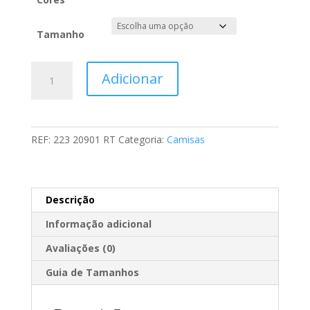
era:
é:
69,80 €.
14,90 €.
Tamanho
Quantidade
Adicionar
de
Camisa
Risca
Fina
REF:
223 20901 RT
Categoria:
Camisas
Regular
Fit
Descrição
Informação adicional
Avaliações (0)
Guia de Tamanhos