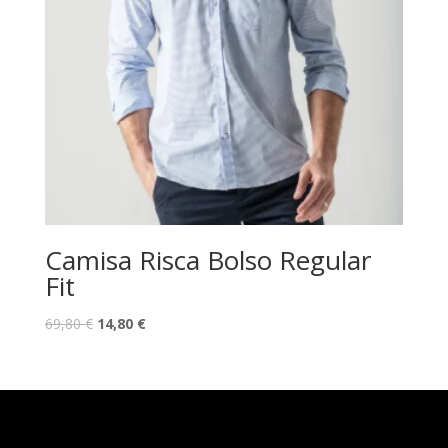
Camisa Risca Bolso Regular
Fit
O
O
69,80
€
14,80
€
preço
preço
original
atual
era:
é:
69,80 €.
14,80 €.