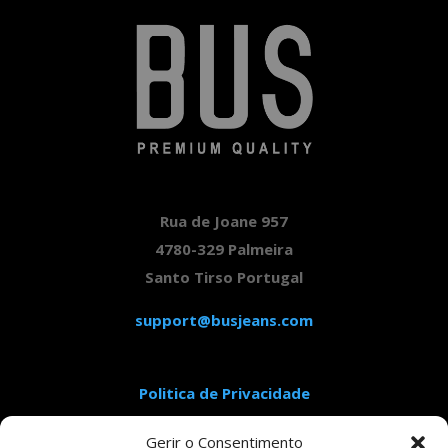
Rua de Joane 957
4780-329 Palmeira
Santo Tirso Portugal
support@busjeans.com
Politica de Privacidade
Aviso Legal
Gerir o Consentimento