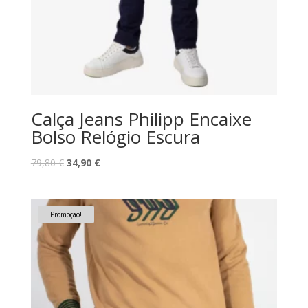
Calça Jeans Philipp Encaixe
Bolso Relógio Escura
O
O
79,80
€
34,90
€
preço
preço
original
atual
era:
é:
Promoção!
79,80 €.
34,90 €.