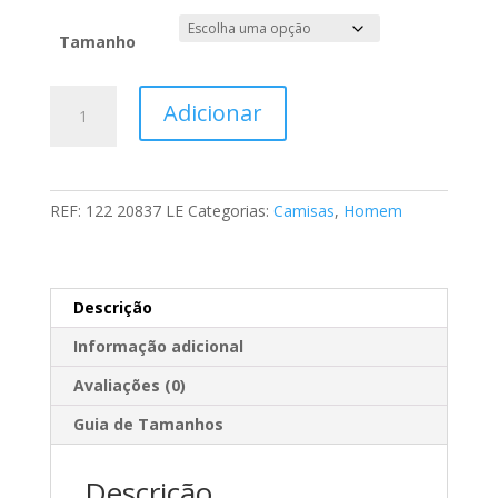
69,80 €.
14,80 €.
Tamanho
Quantidade
Adicionar
de
Camisa
Regular
Fit
REF:
122 20837 LE
Categorias:
Camisas
,
Homem
Com
pormenores
Descrição
Informação adicional
Avaliações (0)
Guia de Tamanhos
Descrição