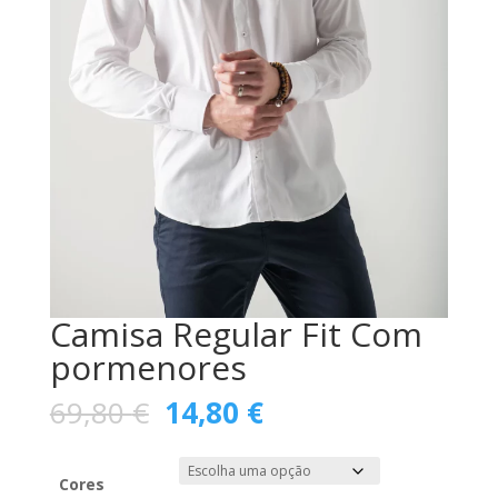
Camisa Regular Fit Com
pormenores
O
O
69,80
€
14,80
€
preço
preço
original
atual
era:
é:
Cores