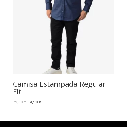
Camisa Estampada Regular
Fit
O
O
79,80
€
14,90
€
preço
preço
original
atual
era:
é: