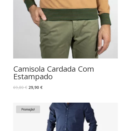
Camisola Cardada Com
Estampado
O
O
69,80
€
29,90
€
preço
preço
original
atual
era:
é:
Promoção!
69,80 €.
29,90 €.