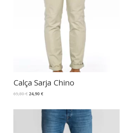
Calça Sarja Chino
O
O
69,80
€
24,90
€
preço
preço
original
atual
era:
é:
69,80 €.
24,90 €.