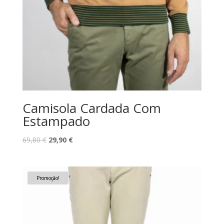
Camisola Cardada Com
Estampado
O
O
69,80
€
29,90
€
preço
preço
original
atual
era:
é:
Promoção!
69,80 €.
29,90 €.