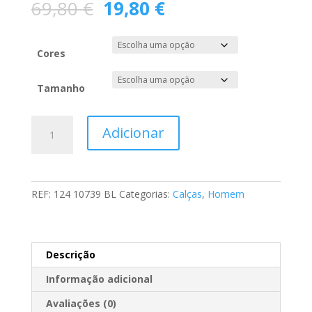
O
O
69,80
€
19,80
€
preço
preço
original
atual
era:
é:
Cores
69,80 €.
19,80 €.
Tamanho
Quantidade
Adicionar
de
Calção
Sarja
REF:
124 10739 BL
Categorias:
Calças
,
Homem
Descrição
Informação adicional
Avaliações (0)