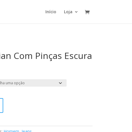
Início
Loja
rian Com Pinças Escura
s:
Homem
,
Jeans