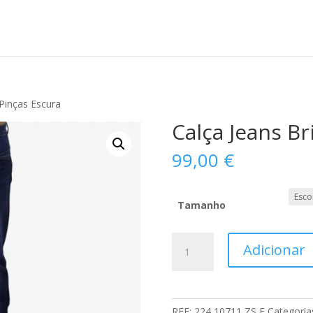
Pinças Escura
Calça Jeans B
99,00
€
Tamanho
Quantidade
Adicionar
de
Calça
Jeans
Brian
REF:
224 10711 ZS E
Categoria