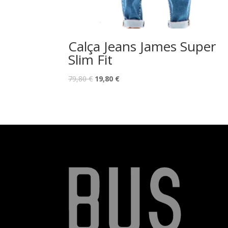
Calça Jeans James Super
Slim Fit
O
O
79,80
€
19,80
€
preço
preço
original
atual
era:
é:
79,80 €.
19,80 €.