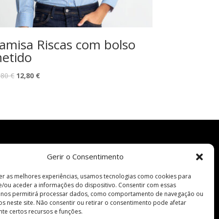
amisa Riscas com bolso
etido
O
O
,80
€
12,80
€
preço
preço
original
atual
era:
é:
59,80 €.
12,80 €.
Gerir o Consentimento
Pagamentos Seguros
e
er as melhores experiências, usamos tecnologias como cookies para
/ou aceder a informações do dispositivo. Consentir com essas
s nos permitirá processar dados, como comportamento de navegação ou
vos neste site. Não consentir ou retirar o consentimento pode afetar
nda
te certos recursos e funções.
Siga-nos em: