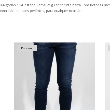
99%Algodão 1%Elastano.Perna Regular fit,cinta baixa.Com botões.Cin
nal.São os jeans perfeitos, para qualquer ocasião.
Promoção!