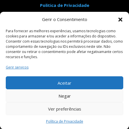
Politica de Privacidade
Aviso Legal
Gerir o Consentimento
Condições Gerais de Venda
Livro de Reclamações
Para fornecer as melhores experiências, usamos tecnologias como
cookies para armazenar e/ou aceder a informações do dispositivo.
Consentir com essas tecnologias nos permitirá processar dados, como
comportamento de navegação ou IDs exclusivos neste site. Não
Pagamentos Seguros
consentir ou retirar o consentimento pode afetar negativamante certos
recursos e funções.
Gerir serviços
Siga-nos em:
Aceitar
Negar
Ver preferências
Política de Privacidade