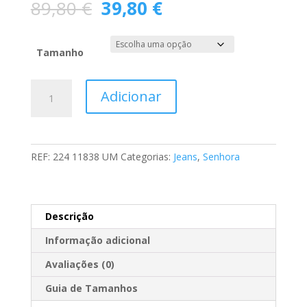
O
O
89,80
€
39,80
€
preço
preço
original
atual
era:
é:
Tamanho
89,80 €.
39,80 €.
Quantidade
Adicionar
de
Calça
Jeans
Boot
REF:
224 11838 UM
Categorias:
Jeans
,
Senhora
Cut
Descrição
Informação adicional
Avaliações (0)
Guia de Tamanhos