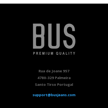
era:
é:
76,90 €.
14,90 €.
Rua de Joane 957
4780-329 Palmeira
Santo Tirso Portugal
support@busjeans.com