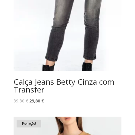
Calça Jeans Betty Cinza com
Transfer
O
O
89,80
€
29,80
€
preço
preço
original
atual
era:
é:
Promoção!
89,80 €.
29,80 €.