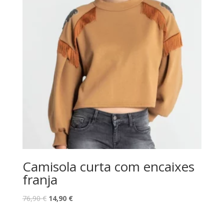
Camisola curta com encaixes
franja
O
O
76,90
€
14,90
€
preço
preço
original
atual