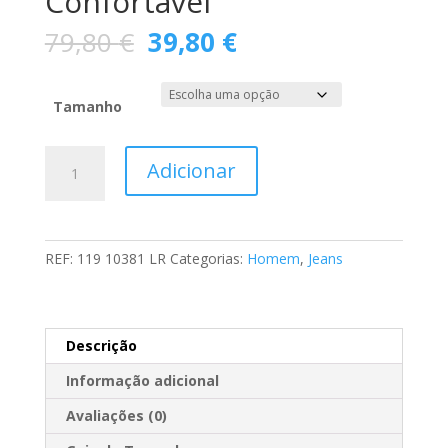
Confortável
O
O
79,80
€
39,80
€
preço
preço
original
atual
era:
é:
Tamanho
79,80 €.
39,80 €.
Quantidade
Adicionar
de
Calça
Jeans
Super
REF:
119 10381 LR
Categorias:
Homem
,
Jeans
Confortável
Descrição
Informação adicional
Avaliações (0)