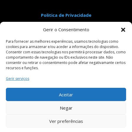
Politica de Privacidade
Aviso Legal
Gerir o Consentimento
Condições Gerais de Venda
Livro de Reclamações
Para fornecer as melhores experiências, usamos tecnologias como
cookies para armazenar e/ou aceder a informações do dispositivo.
Consentir com essas tecnologias nos permitirá processar dados, como
comportamento de navegação ou IDs exclusivos neste site. Não
Pagamentos Seguros
consentir ou retirar o consentimento pode afetar negativamante certos
recursos e funções.
Gerir serviços
Siga-nos em:
Aceitar
Negar
Ver preferências