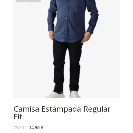
59,80 €.
12,80 €.
Camisa Estampada Regular
Fit
O
O
79,80
€
14,90
€