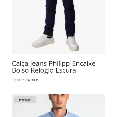
Calça Jeans Philipp Encaixe
Bolso Relógio Escura
O
O
79,80
€
34,90
€
preço
preço
original
atual
era:
é:
Promoção!
79,80 €.
34,90 €.