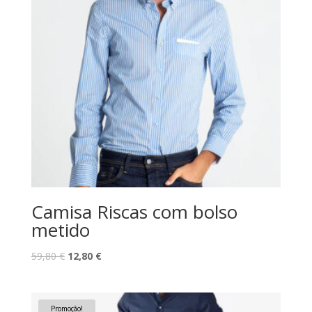
Camisa Riscas com bolso
metido
O
O
59,80
€
12,80
€
preço
preço
original
atual
era:
é:
Promoção!