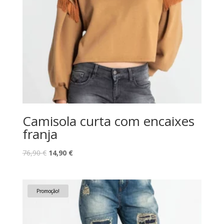
Camisola curta com encaixes
franja
O
O
76,90
€
14,90
€
preço
preço
original
atual
era:
é:
Promoção!
76,90 €.
14,90 €.