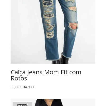
Calça Jeans Mom Fit com
Rotos
O
O
99,80
€
34,90
€
preço
preço
original
atual
era:
é:
Promoção!