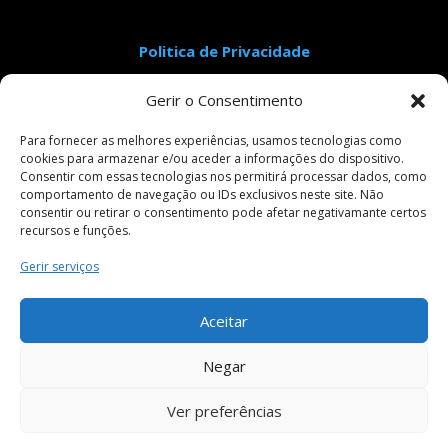
Politica de Privacidade
Aviso Legal
Gerir o Consentimento
Condições Gerais de Venda
Livro de Reclamações
Para fornecer as melhores experiências, usamos tecnologias como
cookies para armazenar e/ou aceder a informações do dispositivo.
Consentir com essas tecnologias nos permitirá processar dados, como
comportamento de navegação ou IDs exclusivos neste site. Não
Pagamentos Seguros
consentir ou retirar o consentimento pode afetar negativamante certos
recursos e funções.
Gerir serviços
Siga-nos em:
Aceitar
Negar
Ver preferências