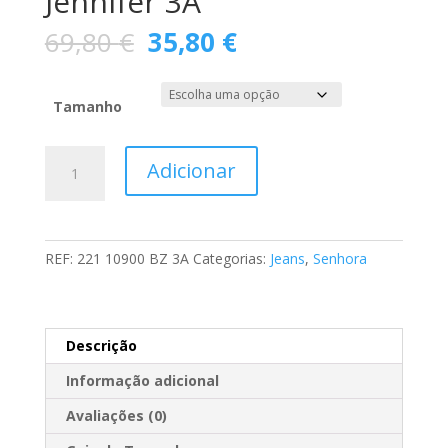
Jennifer 3A
O
O
69,80
€
35,80
€
preço
preço
original
atual
era:
é:
Tamanho
69,80 €.
35,80 €.
Quantidade
Adicionar
de
Calça
Básica
Jeans
REF:
221 10900 BZ 3A
Categorias:
Jeans
,
Senhora
Jennifer
3A
Descrição
Informação adicional
Avaliações (0)