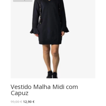
99,80 €.
34,90 €.
Vestido Malha Midi com
Capuz
O
O
99,00
€
12,90
€