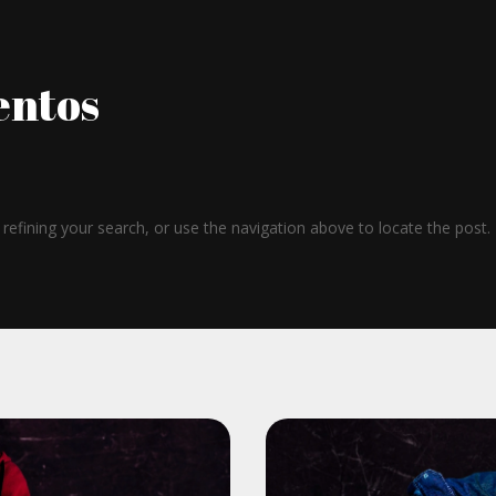
entos
efining your search, or use the navigation above to locate the post.