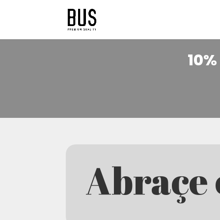
10% 
Abraçe 