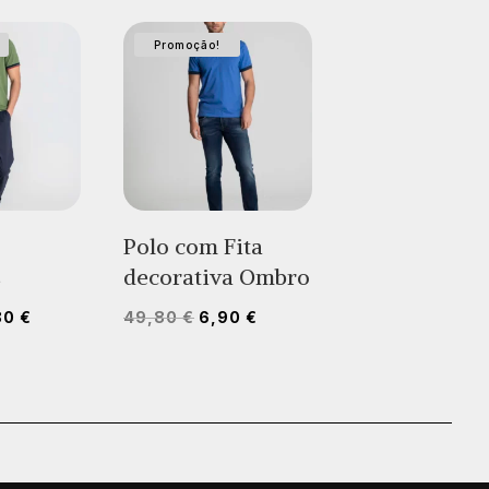
Promoção!
Polo com Fita
s
decorativa Ombro
O
O
O
80
€
49,80
€
6,90
€
ço
preço
preço
preço
inal
atual
original
atual
:
é:
era:
é:
80 €.
12,80 €.
49,80 €.
6,90 €.