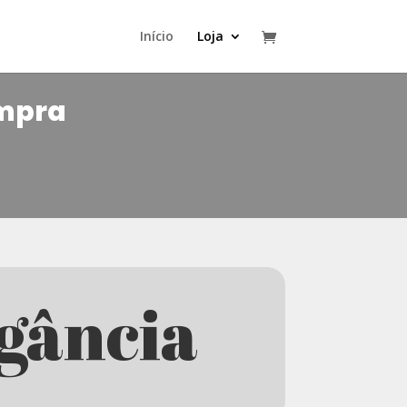
Início
Loja
ompra
egância