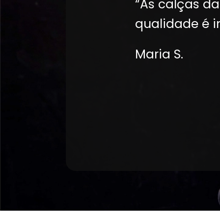
“As calças da 
qualidade é i
Maria S.