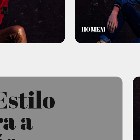
HOMEM
Estilo
a a