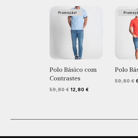
Promoção!
Promoç
Polo Básico com
Polo Bá
Contrastes
59,80
€
O
O
59,80
€
12,80
€
o
preço
preço
original
atual
era:
é:
59,80 €.
12,80 €.