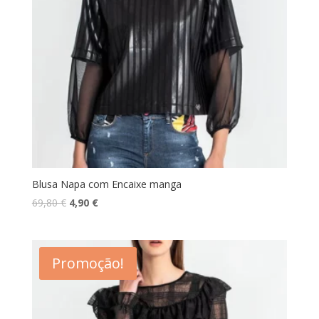
Blusa Napa com Encaixe manga
O
O
69,80
€
4,90
€
preço
preço
original
atual
era:
é:
Promoção!
69,80 €.
4,90 €.