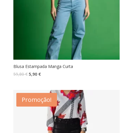
Blusa Estampada Manga Curta
O
O
59,80
€
5,90
€
preço
preço
original
atual
era:
é:
Promoção!
59,80 €.
5,90 €.