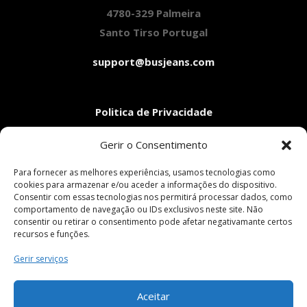
4780-329 Palmeira
Santo Tirso Portugal
support@busjeans.com
Politica de Privacidade
Aviso Legal
Gerir o Consentimento
Condições Gerais de Venda
Livro de Reclamações
Para fornecer as melhores experiências, usamos tecnologias como
cookies para armazenar e/ou aceder a informações do dispositivo.
Consentir com essas tecnologias nos permitirá processar dados, como
comportamento de navegação ou IDs exclusivos neste site. Não
Pagamentos Seguros
consentir ou retirar o consentimento pode afetar negativamante certos
recursos e funções.
Gerir serviços
Siga-nos em:
Aceitar