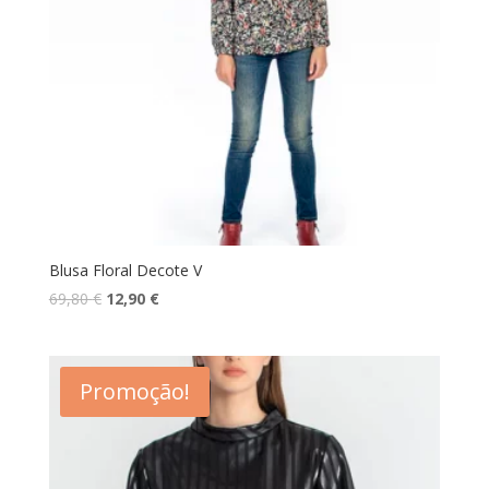
Blusa Floral Decote V
O
O
69,80
€
12,90
€
preço
preço
original
atual
era:
é:
Promoção!
69,80 €.
12,90 €.