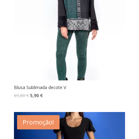
Blusa Sublimada decote V
O
O
69,80
€
5,90
€
preço
preço
original
atual
era:
é:
Promoção!
69,80 €.
5,90 €.