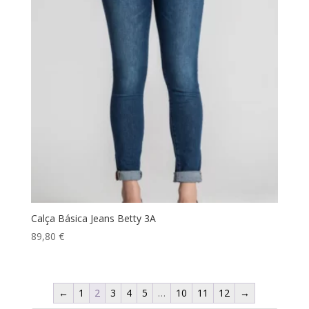
Calça Básica Jeans Betty 3A
89,80
€
←
1
2
3
4
5
…
10
11
12
→