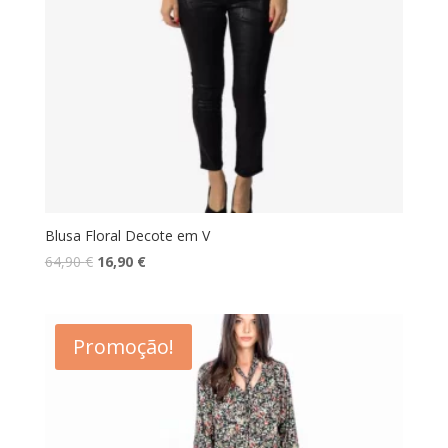
Blusa Floral Decote em V
O
O
64,90
€
16,90
€
preço
preço
original
atual
era:
é:
Promoção!
64,90 €.
16,90 €.