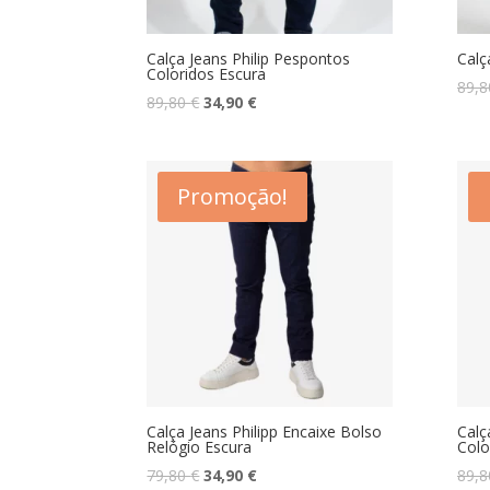
Calça Jeans Philip Pespontos
Calç
Coloridos Escura
89,
O
O
89,80
€
34,90
€
preço
preço
original
atual
era:
é:
Promoção!
89,80 €.
34,90 €.
Calça Jeans Philipp Encaixe Bolso
Calç
Relógio Escura
Colo
O
O
79,80
€
34,90
€
89,