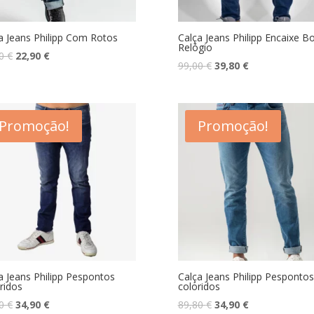
a Jeans Philipp Com Rotos
Calça Jeans Philipp Encaixe B
Relógio
O
O
80
€
22,90
€
O
O
99,00
€
39,80
€
preço
preço
preço
preço
original
atual
original
atual
era:
é:
era:
é:
89,80 €.
22,90 €.
Promoção!
Promoção!
99,00 €.
39,80 €.
a Jeans Philipp Pespontos
Calça Jeans Philipp Pespontos
ridos
coloridos
O
O
O
O
80
€
34,90
€
89,80
€
34,90
€