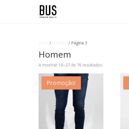
Início
/
Homem
/ Página 3
Homem
A mostrar 19–27 de 76 resultados
Promoção!