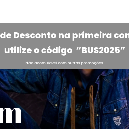
de Desconto na primeira c
utilize o código
“BUS2025”
Não acomulavel com outras promoções.
em