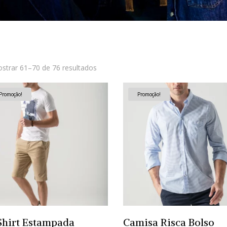
strar 61–70 de 76 resultados
Promoção!
Promoção!
Shirt Estampada
Camisa Risca Bolso