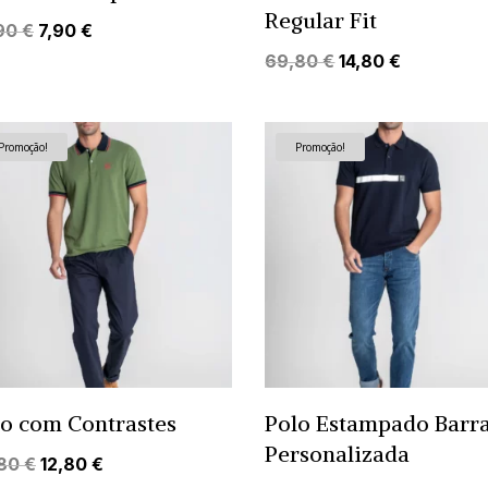
Regular Fit
O
O
90
€
7,90
€
preço
preço
O
O
69,80
€
14,80
€
original
atual
preço
preço
era:
é:
original
atual
44,90 €.
7,90 €.
era:
é:
Promoção!
Promoção!
69,80 €.
14,80 €.
lo com Contrastes
Polo Estampado Barr
Personalizada
O
O
,80
€
12,80
€