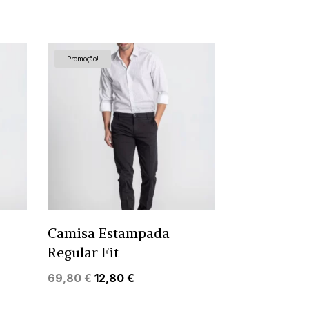
preço
preço
original
atual
era:
é:
59,80 €.
12,80 €.
Promoção!
Camisa Estampada
Regular Fit
O
O
69,80
€
12,80
€
preço
preço