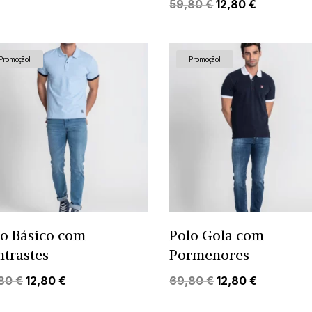
preço
preço
O
O
59,80
€
12,80
€
original
atual
preço
preço
era:
é:
original
atual
59,80 €.
12,80 €.
era:
é:
Promoção!
Promoção!
59,80 €.
12,80 €.
lo Básico com
Polo Gola com
trastes
Pormenores
O
O
O
O
,80
€
12,80
€
69,80
€
12,80
€
preço
preço
preço
preço