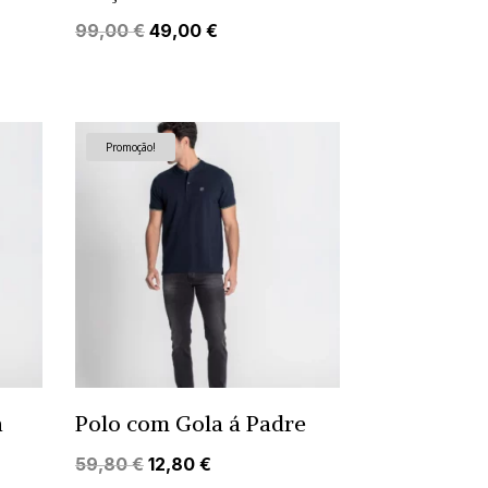
O
O
99,00
€
49,00
€
preço
preço
original
atual
era:
é:
99,00 €.
49,00 €.
Promoção!
a
Polo com Gola á Padre
O
O
59,80
€
12,80
€