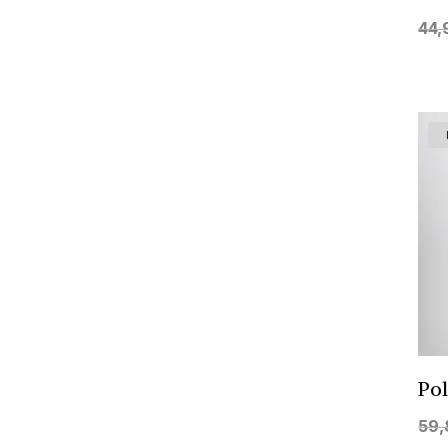
44,
Po
59