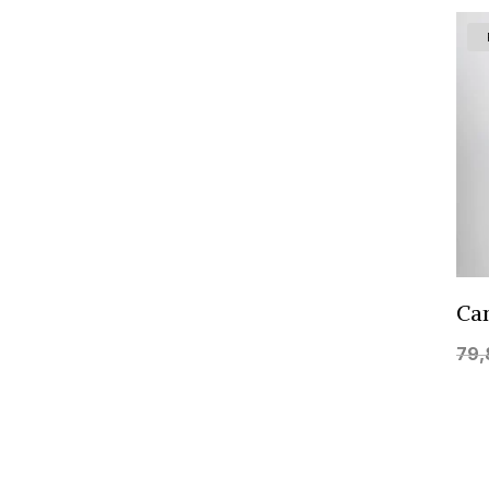
Cam
79