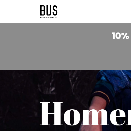
10% 
Hom